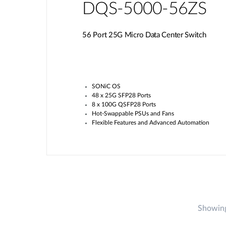
DQS-5000-56ZS
56 Port 25G Micro Data Center Switch
SONiC OS
48 x 25G SFP28 Ports
8 x 100G QSFP28 Ports
Hot-Swappable PSUs and Fans
Flexible Features and Advanced Automation
Showing