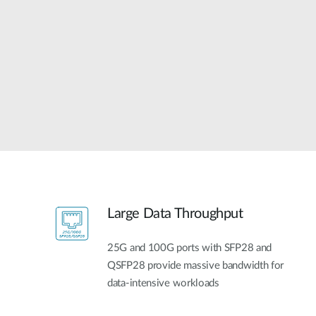
Unmanaged
Switches
PoE
Switches
Accessories
Management
Kaufen
Cloud
Mediaconverter
Network
Management
Glasfaser
Netzwerk
Direct
Controller
Attach
Kabel
Large Data Throughput
PoE Adapter
25G and 100G ports with SFP28 and
QSFP28 provide massive bandwidth for
data-intensive workloads