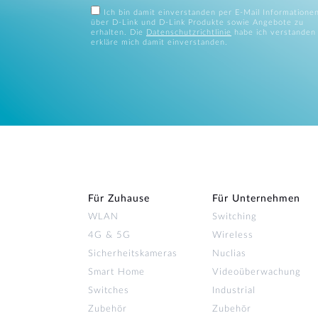
Ich bin damit einverstanden per E-Mail Informatione
über D-Link und D-Link Produkte sowie Angebote zu
erhalten. Die
Datenschutzrichtlinie
habe ich verstanden
erkläre mich damit einverstanden.
Für Zuhause
Für Unternehmen
WLAN
Switching
4G & 5G
Wireless
Sicherheitskameras
Nuclias
Smart Home
Videoüberwachung
Switches
Industrial
Zubehör
Zubehör