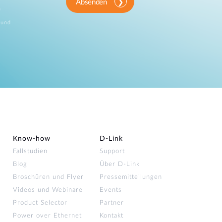
Absenden
n
 und
Know-how
D‑Link
Fallstudien
Support
Blog
Über D-Link
Broschüren und Flyer
Pressemitteilungen
Videos und Webinare
Events
Product Selector
Partner
Power over Ethernet
Kontakt