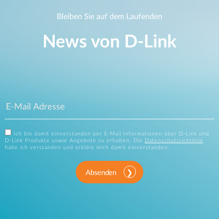
Bleiben Sie auf dem Laufenden
News von D‑Link
Ich bin damit einverstanden per E-Mail Informationen über D-Link und
D-Link Produkte sowie Angebote zu erhalten. Die
Datenschutzrichtlinie
habe ich verstanden und erkläre mich damit einverstanden.
Absenden