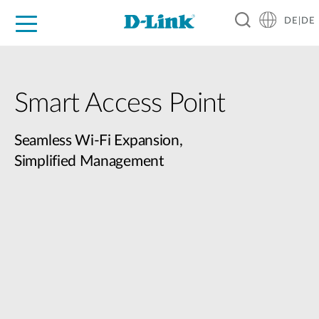
DE|DE
Zuhause
Unternehmen
Industrie
Kaufen
Support
Know-how
Partner
Smart Access Point
Seamless Wi-Fi Expansion,
Simplified Management