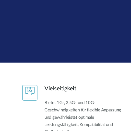
Unmanaged
Switches
PoE
Switches
Accessories
Management
Kaufen
Cloud
Mediaconverter
Network
Management
Glasfaser
Netzwerk
Direct
Controller
Attach
Kabel
Vielseitigkeit
PoE Adapter
Bietet 1G-, 2,5G- und 10G-
Geschwindigkeiten für flexible Anpassung
und gewährleistet optimale
Leistungsfähigkeit, Kompatibilität und