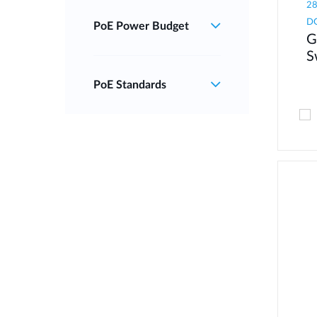
28
D
PoE Power Budget
G
S
PoE Standards