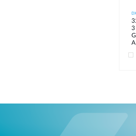
DX
3
3
G
A