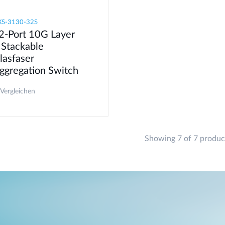
S-3130-32S
2-Port 10G Layer
 Stackable
lasfaser
ggregation Switch
Vergleichen
Showing 7 of 7 produc