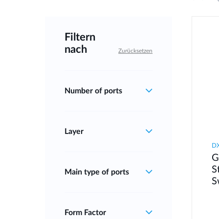
Filtern
nach
Zurücksetzen
Number of ports
Layer
DX
G
S
Main type of ports
S
Form Factor