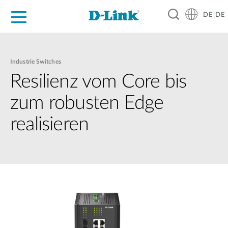
DE|DE
Zuhause
Unternehmen
Industrie
Kaufen
Support
Know-how
Partner
Industrie Switches
Resilienz vom Core bis
zum robusten Edge
realisieren