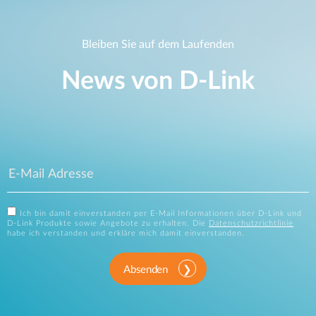
Bleiben Sie auf dem Laufenden
News von D‑Link
Ich bin damit einverstanden per E-Mail Informationen über D-Link und
D-Link Produkte sowie Angebote zu erhalten. Die
Datenschutzrichtlinie
habe ich verstanden und erkläre mich damit einverstanden.
Absenden