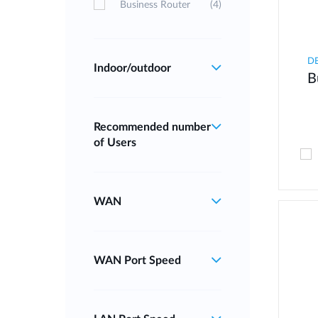
Business Router
(4)
D
Indoor/outdoor
B
Recommended number
of Users
WAN
WAN Port Speed