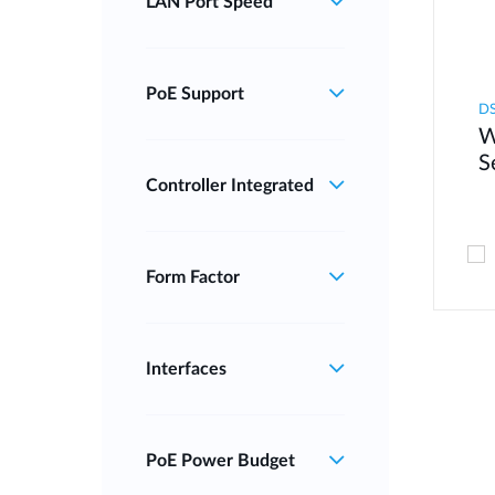
LAN Port Speed
PoE Support
D
W
S
Controller Integrated
Form Factor
Interfaces
PoE Power Budget