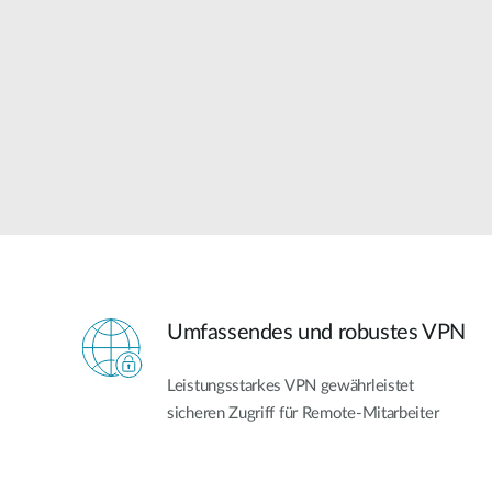
Unmanaged
Switches
PoE
Switches
Accessories
Management
Kaufen
Cloud
Mediaconverter
Network
Management
Glasfaser
Netzwerk
Direct
Controller
Attach
Kabel
Umfassendes und robustes VPN
PoE Adapter
Leistungsstarkes VPN gewährleistet
sicheren Zugriff für Remote-Mitarbeiter