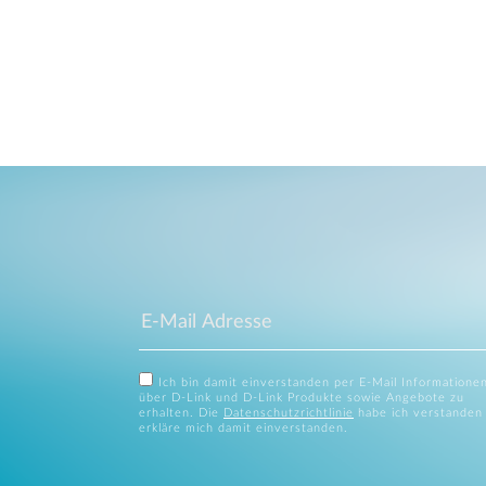
Ich bin damit einverstanden per E-Mail Informatione
über D-Link und D-Link Produkte sowie Angebote zu
erhalten. Die
Datenschutzrichtlinie
habe ich verstanden
erkläre mich damit einverstanden.