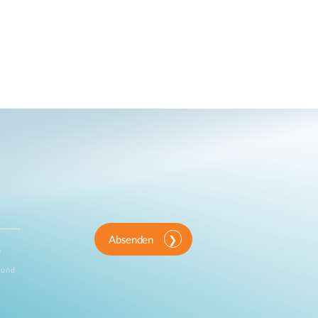
Absenden
n
 und