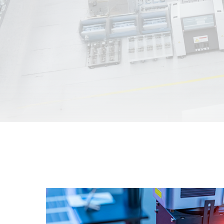
Unmanaged
Switches
PoE
Switches
Accessories
Management
Kaufen
Cloud
Mediaconverter
Network
Management
Glasfaser
Netzwerk
Direct
Controller
Attach
Kabel
PoE Adapter