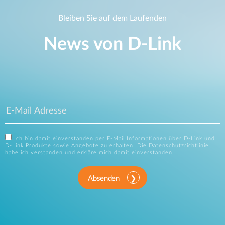
Bleiben Sie auf dem Laufenden
News von D‑Link
Ich bin damit einverstanden per E-Mail Informationen über D-Link und
D-Link Produkte sowie Angebote zu erhalten. Die
Datenschutzrichtlinie
habe ich verstanden und erkläre mich damit einverstanden.
Absenden