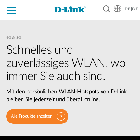
DE|DE
Zuhause
Unternehmen
Industrie
Kaufen
Support
Know-how
Partner
4G & 5G
Schnelles und
zuverlässiges WLAN, wo
immer Sie auch sind.
Mit den persönlichen WLAN-Hotspots von D-Link
bleiben Sie jederzeit und überall online.
Alle Produkte anzeigen