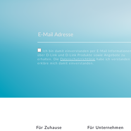
Ich bin damit einverstanden per E-Mail Informatione
über D-Link und D-Link Produkte sowie Angebote zu
erhalten. Die
Datenschutzrichtlinie
habe ich verstanden
erkläre mich damit einverstanden.
Für Zuhause
Für Unternehmen