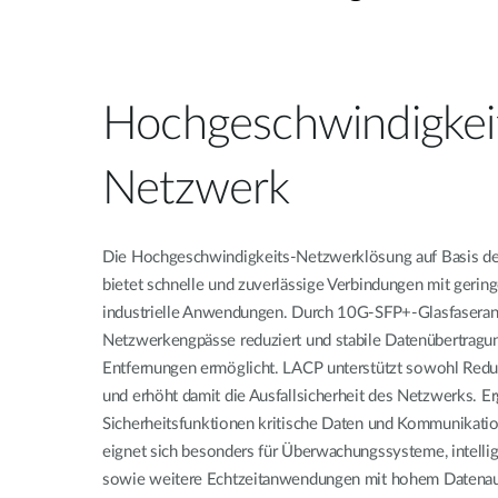
Unmanaged
Switches
PoE
Switches
Hochgeschwindigkei
Accessories
Management
Kaufen
Netzwerk
Cloud
Mediaconverter
Network
Management
Die Hochgeschwindigkeits-Netzwerklösung auf Basis der 
Glasfaser
Netzwerk
bietet schnelle und zuverlässige Verbindungen mit gering
Direct
Controller
Attach
industrielle Anwendungen. Durch 10G-SFP+-Glasfasera
Kabel
Netzwerkengpässe reduziert und stabile Datenübertragu
PoE Adapter
Entfernungen ermöglicht. LACP unterstützt sowohl Redun
und erhöht damit die Ausfallsicherheit des Netzwerks. E
Sicherheitsfunktionen kritische Daten und Kommunikati
eignet sich besonders für Überwachungssysteme, intelli
sowie weitere Echtzeitanwendungen mit hohem Daten