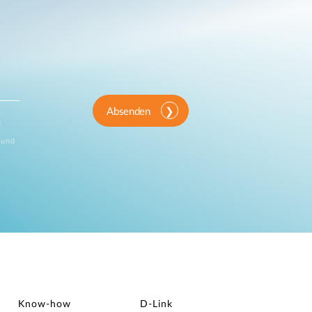
Absenden
n
 und
Know-how
D‑Link