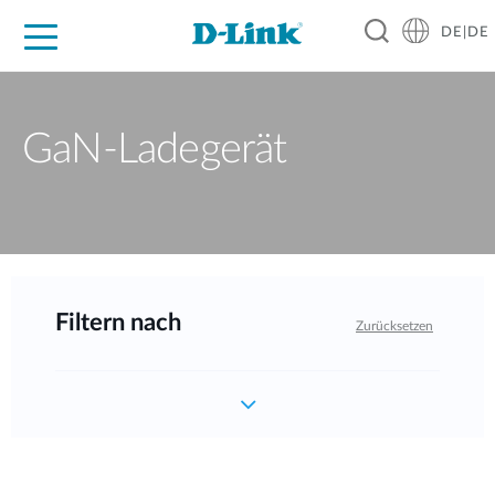
DE|DE
Zuhause
Unternehmen
Industrie
Kaufen
Support
Know-how
Partner
GaN-Ladegerät
Filtern nach
Zurücksetzen