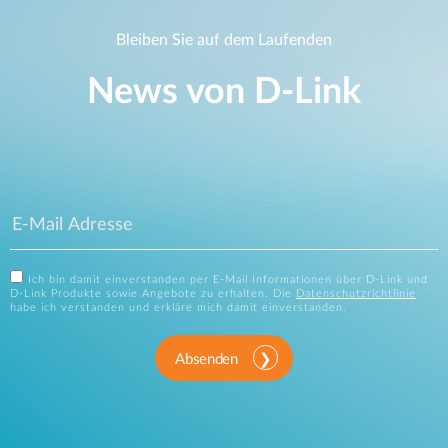
Bleiben Sie auf dem Laufenden
News von D‑Link
Ich bin damit einverstanden per E-Mail Informationen über D-Link und
D-Link Produkte sowie Angebote zu erhalten. Die
Datenschutzrichtlinie
habe ich verstanden und erkläre mich damit einverstanden.
Absenden