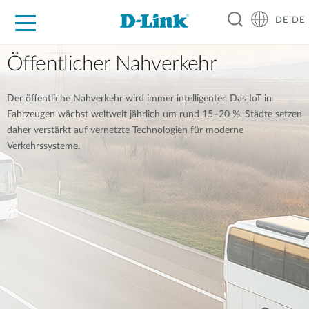
DE|DE
Zuhause
Unternehmen
Industrie
Kaufen
Support
Know-how
Partner
Öffentlicher Nahverkehr
Der öffentliche Nahverkehr wird immer intelligenter. Das IoT in
Fahrzeugen wächst weltweit jährlich um rund 15–20 %. Städte setzen
daher verstärkt auf vernetzte Technologien für moderne
Verkehrssysteme.