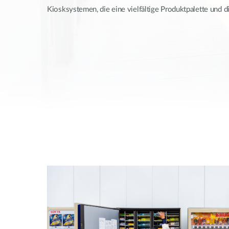
Unmanaged
Kiosksystemen, die eine vielfältige Produktpalette und di
Switches
PoE
Switches
Accessories
Management
Kaufen
Cloud
Mediaconverter
Network
Management
Glasfaser
Netzwerk
Direct
Controller
Attach
Kabel
PoE Adapter