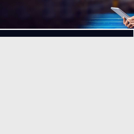
Wir sind Wi-Fi-Experten
Schnelleres WLAN,
schnelleres Business
Mehr erfahren