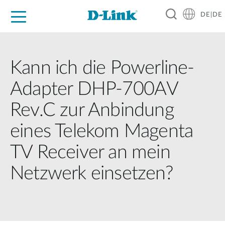
DE|DE
Zuhause
Unternehmen
Industrie
Kaufen
Support
Know-how
Partner
Kann ich die Powerline-
Adapter DHP-700AV
Rev.C zur Anbindung
eines Telekom Magenta
TV Receiver an mein
Netzwerk einsetzen?