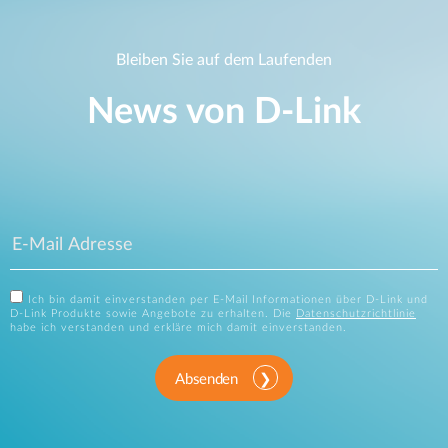
Bleiben Sie auf dem Laufenden
News von D‑Link
Ich bin damit einverstanden per E-Mail Informationen über D-Link und
D-Link Produkte sowie Angebote zu erhalten. Die
Datenschutzrichtlinie
habe ich verstanden und erkläre mich damit einverstanden.
Absenden