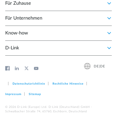
Für Zuhause
Für Unternehmen
Know-how
D‑Link
DE|DE
Datenschutzrichtlinie
Rechtliche Hinweise
Impressum
Sitemap
© 2026 D‑Link (Europe) Ltd. D-Link (Deutschland) GmbH -
Schwalbacher Straße 74, 65760, Eschborn, Deutschland