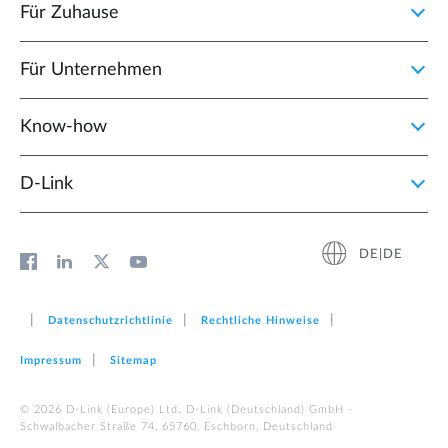
Für Zuhause
Für Unternehmen
Know-how
D‑Link
DE|DE
Datenschutzrichtlinie
Rechtliche Hinweise
Impressum
Sitemap
© 2026 D‑Link (Europe) Ltd. D-Link (Deutschland) GmbH -
Schwalbacher Straße 74, 65760, Eschborn, Deutschland