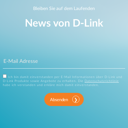
Bleiben Sie auf dem Laufenden
News von D‑Link
Ich bin damit einverstanden per E-Mail Informationen über D-Link und
D-Link Produkte sowie Angebote zu erhalten. Die
Datenschutzrichtlinie
habe ich verstanden und erkläre mich damit einverstanden.
Absenden