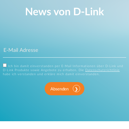
News von D‑Link
Ich bin damit einverstanden per E-Mail Informationen über D-Link und
D-Link Produkte sowie Angebote zu erhalten. Die
Datenschutzrichtlinie
habe ich verstanden und erkläre mich damit einverstanden.
Absenden