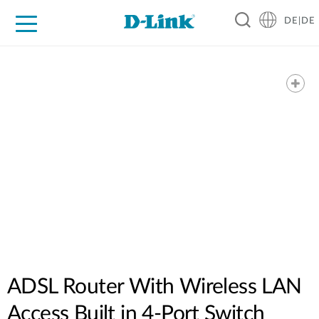
DE|DE
Zuhause
Unternehmen
Industrie
Kaufen
Support
Know-how
Partner
ADSL Router With Wireless LAN
Access Built in 4-Port Switch