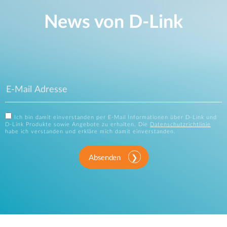
News von D‑Link
Ich bin damit einverstanden per E-Mail Informationen über D-Link und
D-Link Produkte sowie Angebote zu erhalten. Die
Datenschutzrichtlinie
habe ich verstanden und erkläre mich damit einverstanden.
Absenden