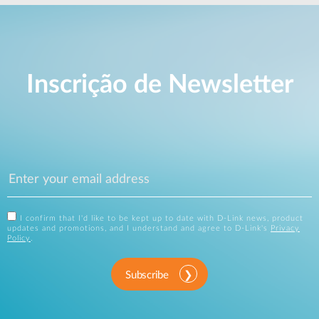
Inscrição de Newsletter
I confirm that I'd like to be kept up to date with D-Link news, product
updates and promotions, and I understand and agree to D-Link's
Privacy
Policy
.
Subscribe