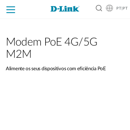
PT|PT
For Home
For Business
For Industry
Support
Resources
Partners
Modem PoE 4G/5G
M2M
Alimente os seus dispositivos com eficiência PoE