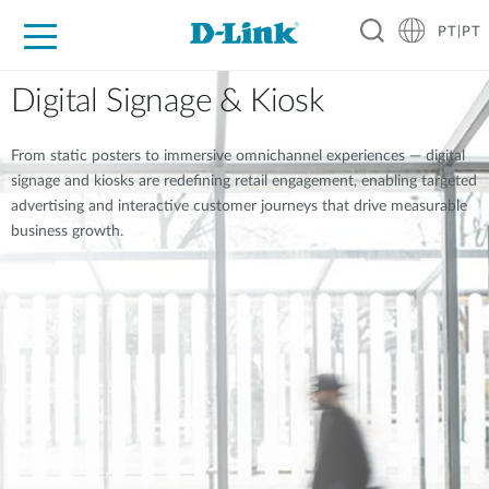
PT|PT
For Home
For Business
For Industry
Support
Resources
Partners
Digital Signage & Kiosk
From static posters to immersive omnichannel experiences — digital
signage and kiosks are redefining retail engagement, enabling targeted
advertising and interactive customer journeys that drive measurable
business growth.