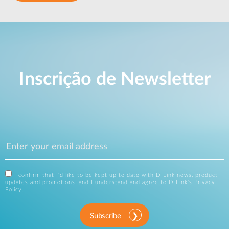
Inscrição de Newsletter
I confirm that I'd like to be kept up to date with D-Link news, product
updates and promotions, and I understand and agree to D-Link's
Privacy
Policy
.
Subscribe