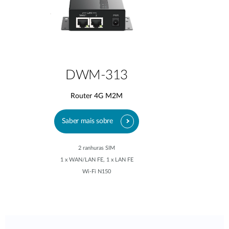
DWM-313
Router 4G M2M
Saber mais sobre
2 ranhuras SIM
1 x WAN/LAN FE, 1 x LAN FE
Wi-Fi N150