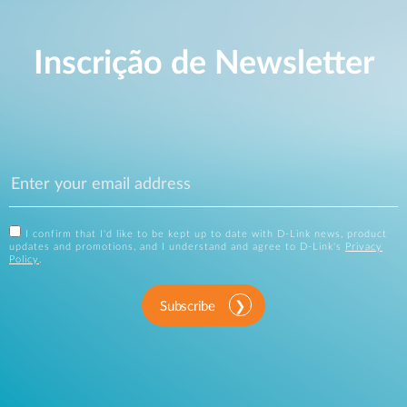
Inscrição de Newsletter
I confirm that I'd like to be kept up to date with D-Link news, product
updates and promotions, and I understand and agree to D-Link's
Privacy
Policy
.
Subscribe