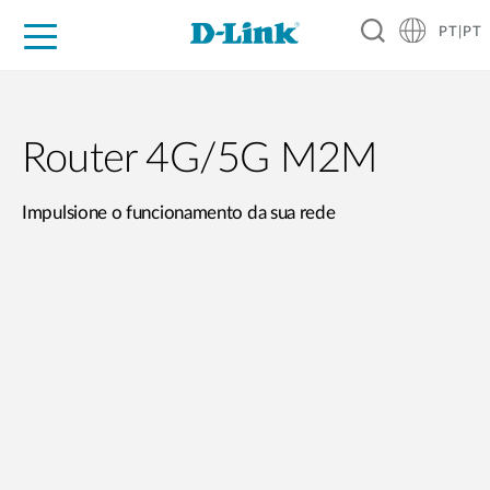
PT|PT
For Home
For Business
For Industry
Support
Resources
Partners
Router 4G/5G M2M
Impulsione o funcionamento da sua rede