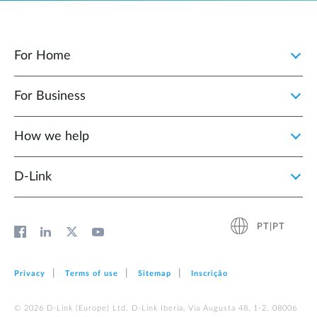
For Home
For Business
How we help
D‑Link
PT|PT
Privacy
Terms of use
Sitemap
Inscrição
© 2026 D‑Link (Europe) Ltd. D-Link Iberia, Via Augusta 48, 1-2. 08006