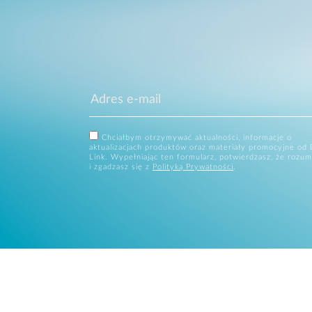
Chciałbym otrzymywać aktualności, informacje o
aktualizacjach produktów oraz materiały promocyjne od 
Link. Wypełniając ten formularz, potwierdzasz, że rozum
i zgadzasz się z
Polityką Prywatności
.