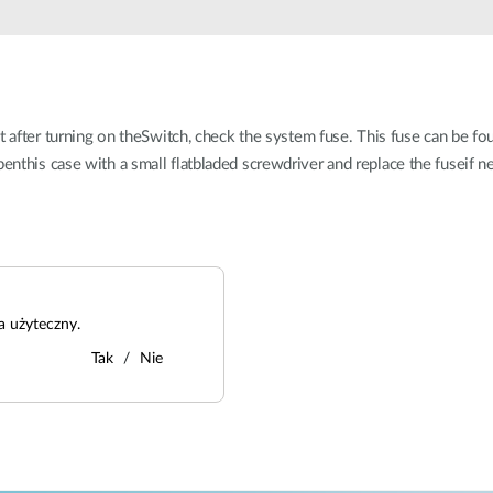
Łączność w
pojazdach
t after turning on theSwitch, check the system fuse. This fuse can be fo
nthis case with a small flatbladed screwdriver and replace the fuseif n
a użyteczny.
Tak
Nie