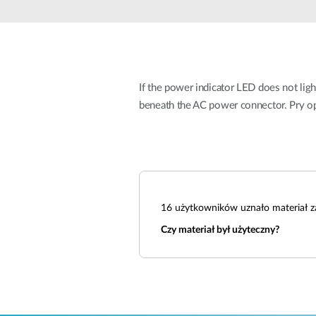
Przełączniki
niezarządzalne
Przełączniki
PoE
If the power indicator LED does not ligh
Akcesoria
Zarządzanie
Gdzie kupić
beneath the AC power connector. Pry ope
Media
Chmurowe
konwertery
systemy
zarządzania
Moduły
światłowodowe
Kontrolery
sieciowe
Kable DAC
16
użytkowników uznało materiał z
Adaptery
PoE
Czy materiał był użyteczny?