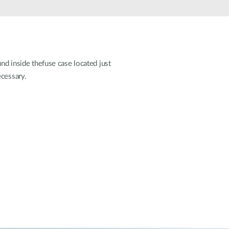
Monitoring
miejski
Automatyzacja
budynków
Inteligentne
und inside thefuse case located just
słupy
ecessary.
miejskie