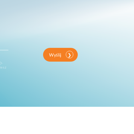
Wyślij
D-
iesz