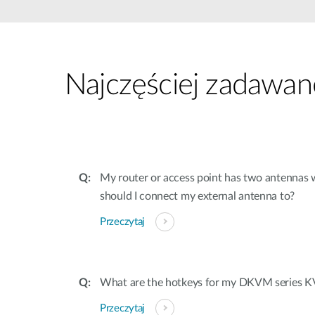
Przełączniki
niezarządzalne
Przełączniki
PoE
Najczęściej zadawan
Akcesoria
Zarządzanie
Gdzie kupić
Media
Chmurowe
konwertery
systemy
zarządzania
Moduły
światłowodowe
Kontrolery
My router or access point has two antennas
sieciowe
Kable DAC
should I connect my external antenna to?
Adaptery
Przeczytaj
PoE
What are the hotkeys for my DKVM series 
Przeczytaj