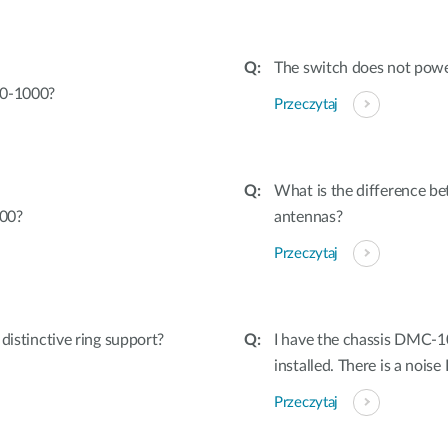
The switch does not powe
70-1000?
Przeczytaj
What is the difference b
000?
antennas?
Przeczytaj
tinctive ring support?
I have the chassis DMC-
installed. There is a noise 
Przeczytaj