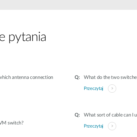
Łączność w
pojazdach
e pytania
 which antenna connection
What do the two switch
Przeczytaj
What sort of cable can I
KVM switch?
Przeczytaj