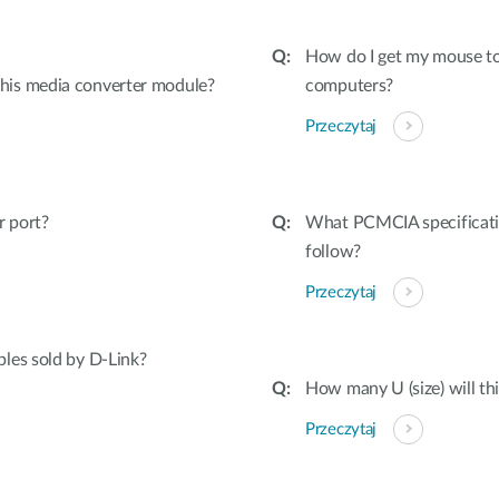
How do I get my mouse to
his media converter module?
computers?
Przeczytaj
r port?
What PCMCIA specifica
follow?
Przeczytaj
les sold by D-Link?
How many U (size) will thi
Przeczytaj