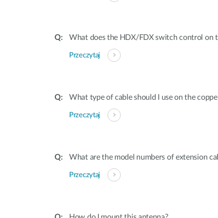
What does the HDX/FDX switch control on t
Przeczytaj
What type of cable should I use on the coppe
Przeczytaj
What are the model numbers of extension cab
Przeczytaj
How do I mount this antenna?