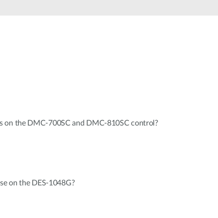
Monitoring
miejski
Automatyzacja
budynków
Inteligentne
słupy
miejskie
es on the DMC-700SC and DMC-810SC control?
 use on the DES-1048G?