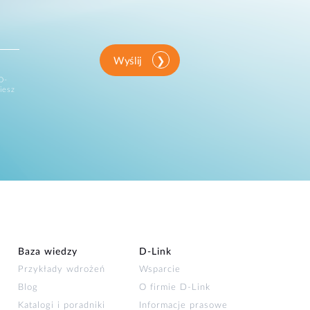
Wyślij
D-
iesz
Baza wiedzy
D‑Link
Przykłady wdrożeń
Wsparcie
Blog
O firmie D‑Link
Katalogi i poradniki
Informacje prasowe