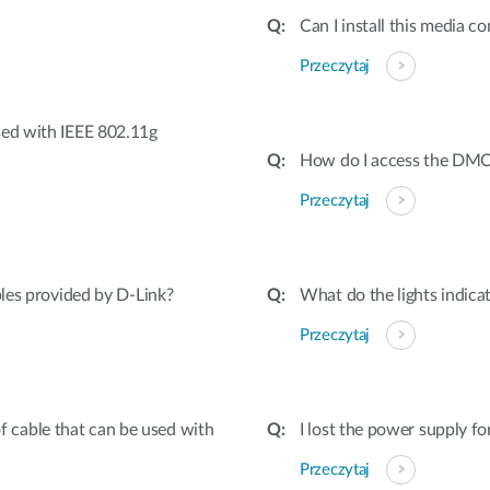
Can I install this media co
Przeczytaj
sed with IEEE 802.11g
How do I access the DMC-
Przeczytaj
bles provided by D-Link?
What do the lights indica
Przeczytaj
cable that can be used with
I lost the power supply f
Przeczytaj