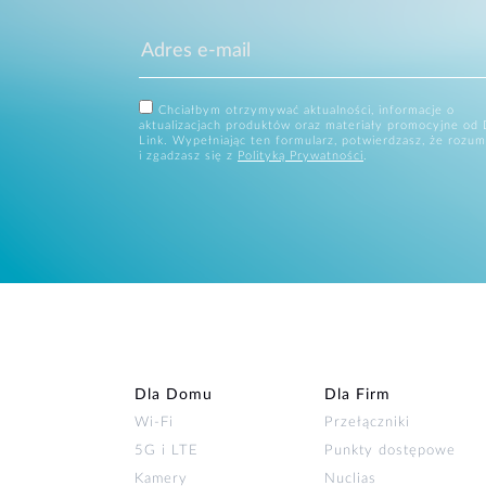
Chciałbym otrzymywać aktualności, informacje o
aktualizacjach produktów oraz materiały promocyjne od 
Link. Wypełniając ten formularz, potwierdzasz, że rozum
i zgadzasz się z
Polityką Prywatności
.
Dla Domu
Dla Firm
Wi‑Fi
Przełączniki
5G i LTE
Punkty dostępowe
Kamery
Nuclias