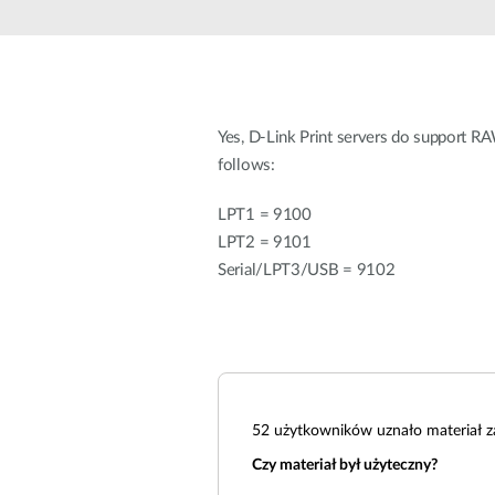
Przełączniki
niezarządzalne
Przełączniki
PoE
Yes, D-Link Print servers do support RA
Akcesoria
Zarządzanie
Gdzie kupić
follows:
Media
Chmurowe
LPT1 = 9100
konwertery
systemy
LPT2 = 9101
zarządzania
Moduły
Serial/LPT3/USB = 9102
światłowodowe
Kontrolery
sieciowe
Kable DAC
Adaptery
PoE
52
użytkowników uznało materiał z
Czy materiał był użyteczny?