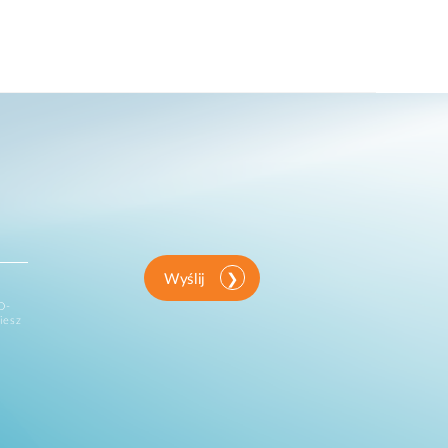
Wyślij
D-
iesz