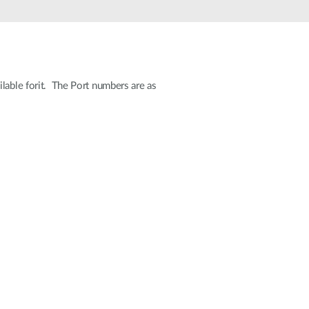
Monitoring
miejski
Automatyzacja
budynków
Inteligentne
lable forit. The Port numbers are as
słupy
miejskie