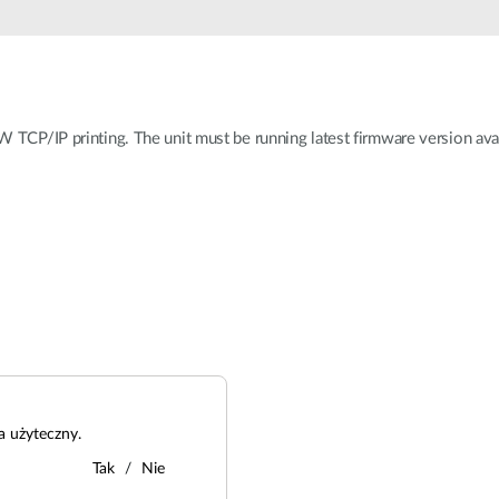
Łączność w
pojazdach
W TCP/IP printing. The unit must be running latest firmware version avai
a użyteczny.
Tak
Nie