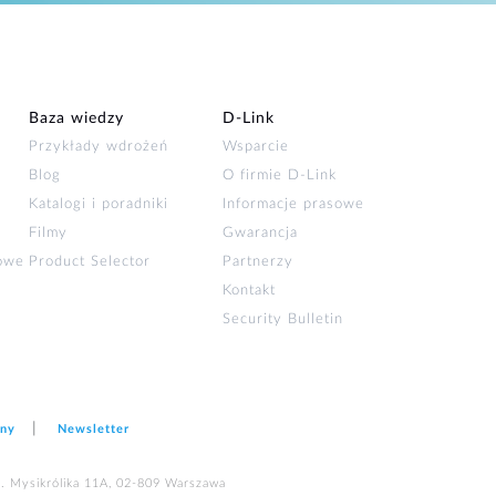
Baza wiedzy
D‑Link
Przykłady wdrożeń
Wsparcie
Blog
O firmie D‑Link
Katalogi i poradniki
Informacje prasowe
Filmy
Gwarancja
łowe
Product Selector
Partnerzy
Kontakt
Security Bulletin
ony
Newsletter
ul. Mysikrólika 11A, 02-809 Warszawa