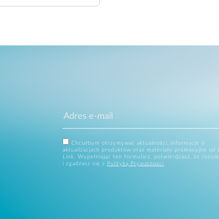
Chciałbym otrzymywać aktualności, informacje o
aktualizacjach produktów oraz materiały promocyjne od 
Link. Wypełniając ten formularz, potwierdzasz, że rozum
i zgadzasz się z
Polityką Prywatności
.