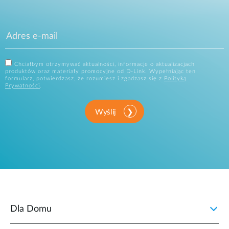
Chciałbym otrzymywać aktualności, informacje o aktualizacjach
produktów oraz materiały promocyjne od D-Link. Wypełniając ten
formularz, potwierdzasz, że rozumiesz i zgadzasz się z
Polityką
Prywatności
.
Wyślij
Dla Domu