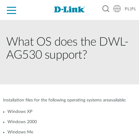
PL|PL
Dla Domu
Dla Firm
Dla Przemysłu
Gdzie Kupić
Wsparcie
Materiały
Partnerzy
What OS does the DWL-
AG530 support?
Installation files for the following operating systems areavailable:
Windows XP
Windows 2000
Windows Me