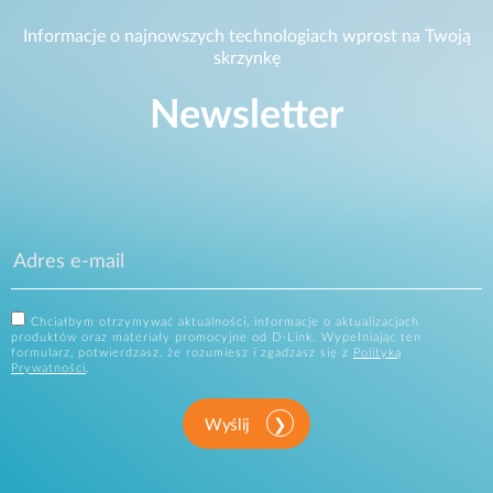
Informacje o najnowszych technologiach wprost na Twoją
skrzynkę
Newsletter
Chciałbym otrzymywać aktualności, informacje o aktualizacjach
produktów oraz materiały promocyjne od D-Link. Wypełniając ten
formularz, potwierdzasz, że rozumiesz i zgadzasz się z
Polityką
Prywatności
.
Wyślij