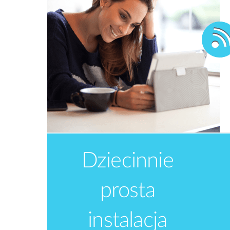
Dziecinnie
prosta
instalacja