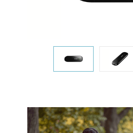
Przełączniki
niezarządzalne
Przełączniki
PoE
Akcesoria
Zarządzanie
Gdzie kupić
Media
Chmurowe
konwertery
systemy
zarządzania
Moduły
światłowodowe
Kontrolery
sieciowe
Kable DAC
Adaptery
PoE