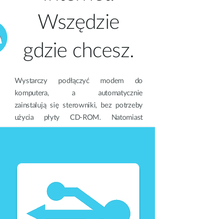
Wszędzie
gdzie chcesz.
Wystarczy podłączyć modem do
komputera, a automatycznie
zainstalują się sterowniki, bez potrzeby
użycia płyty CD-ROM. Natomiast
menadżer połączeń umożliwi wysyłanie
smsów bez konieczności pobierania
dodatkowego oprogramowania.