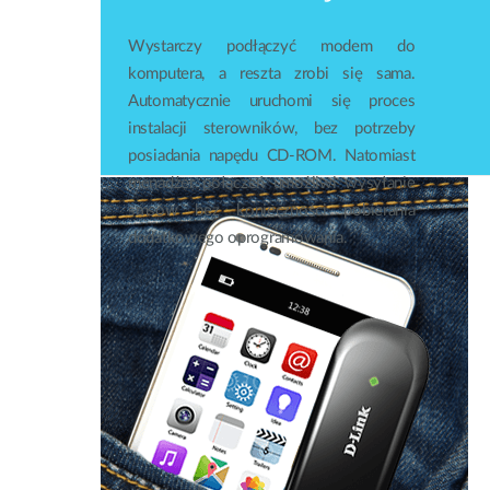
Wystarczy podłączyć modem do
komputera, a reszta zrobi się sama.
Automatycznie uruchomi się proces
instalacji sterowników, bez potrzeby
posiadania napędu CD-ROM. Natomiast
menadżer połączeń umożliwi wysyłanie
smsów bez konieczności pobierania
dodatkowego oprogramowania.