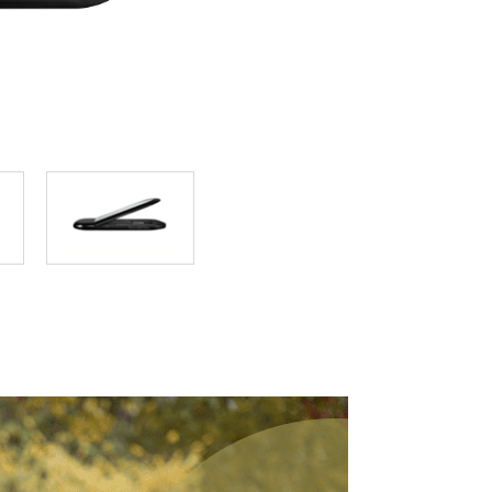
Łączność w
pojazdach