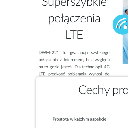
Superszybkie
połączenia
LTE
DWM-221 to gwarancja szybkiego
połączenia z Internetem, bez względu
na to gdzie jesteś. Dla technologii 4G
LTE prędkość pobierania wynosi do
100 Mb/s, a wysyłania do 50 Mb/s.
Cechy pr
Prostota w każdym aspekcie