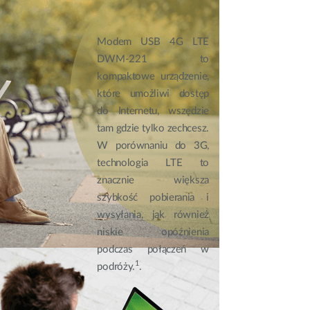
Modem USB 4G LTE
DWM-221 to
kompaktowe urządzenie,
które umożliwi dostęp
do Internetu, wszędzie
tam gdzie tylko zechcesz.
W porównaniu do 3G,
technologia LTE to
znacznie większa
szybkość pobierania i
wysyłania, jak również
niskie opóźnienia
podczas połączeń w
1
podróży.
.