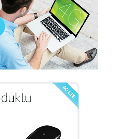
4G LTE
oduktu