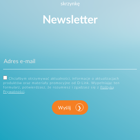
skrzynkę
Newsletter
Chciałbym otrzymywać aktualności, informacje o aktualizacjach
produktów oraz materiały promocyjne od D-Link. Wypełniając ten
formularz, potwierdzasz, że rozumiesz i zgadzasz się z
Polityką
Prywatności
.
Wyślij