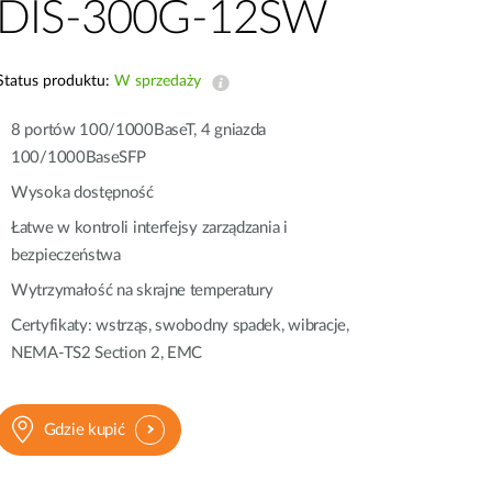
DIS-300G-12SW
Monitoring
miejski
Automatyzacja
Status produktu:
W sprzedaży
budynków
Inteligentne
8 portów 100/1000BaseT, 4 gniazda
słupy
100/1000BaseSFP
miejskie
Wysoka dostępność
Łatwe w kontroli interfejsy zarządzania i
bezpieczeństwa
Wytrzymałość na skrajne temperatury
Certyfikaty: wstrząs, swobodny spadek, wibracje,
NEMA‑TS2 Section 2, EMC
Gdzie kupić