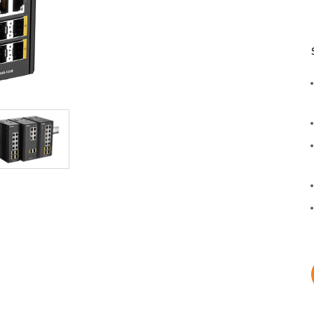
Łączność w
pojazdach