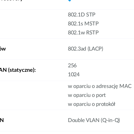
802.1D STP
802.1s MSTP
802.1w RSTP
ków
802.3ad (LACP)
256
AN (statyczne):
1024
w oparciu o adresację MAC
w oparciu o port
w oparciu o protokół
AN
Double VLAN (Q-in-Q)