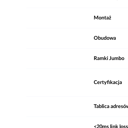
Montaż
Obudowa
Ramki Jumbo
Certyfikacja
Tablica adres
<20ms link los