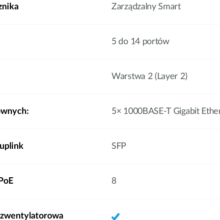
znika
Zarządzalny Smart
5 do 14 portów
Warstwa 2 (Layer 2)
ównych:
5× 1000BASE-T Gigabit Ethe
uplink
SFP
 PoE
8
ezwentylatorowa