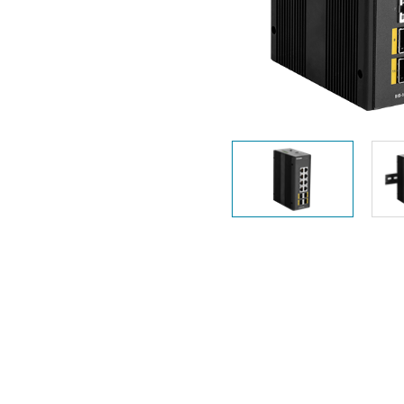
Przełączniki
niezarządzalne
Przełączniki
PoE
Akcesoria
Zarządzanie
Gdzie kupić
Media
Chmurowe
konwertery
systemy
zarządzania
Moduły
światłowodowe
Kontrolery
sieciowe
Kable DAC
Adaptery
PoE