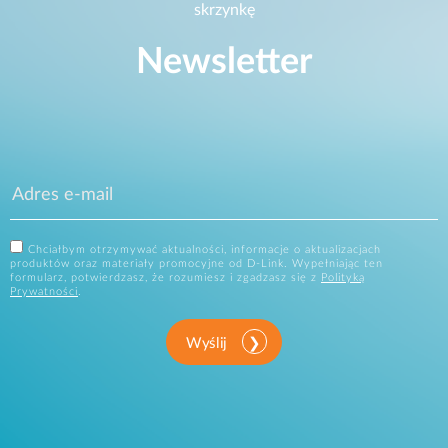
skrzynkę
Newsletter
Chciałbym otrzymywać aktualności, informacje o aktualizacjach
produktów oraz materiały promocyjne od D-Link. Wypełniając ten
formularz, potwierdzasz, że rozumiesz i zgadzasz się z
Polityką
Prywatności
.
Wyślij