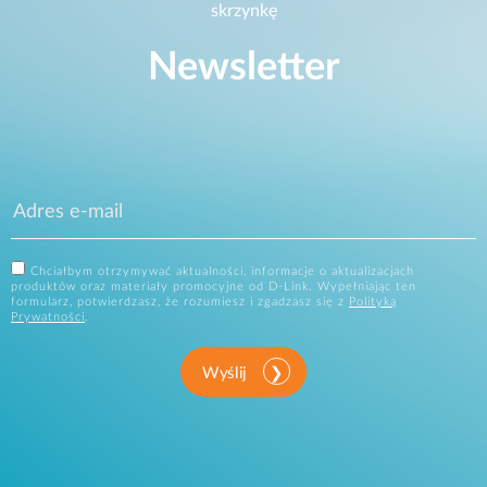
skrzynkę
Newsletter
Chciałbym otrzymywać aktualności, informacje o aktualizacjach
produktów oraz materiały promocyjne od D-Link. Wypełniając ten
formularz, potwierdzasz, że rozumiesz i zgadzasz się z
Polityką
Prywatności
.
Wyślij