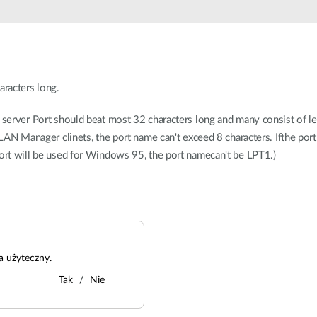
Łączność w
pojazdach
aracters long.
t server Port should beat most 32 characters long and many consist of l
orLAN Manager clinets, the port name can't exceed 8 characters. Ifthe po
port will be used for Windows 95, the port namecan't be LPT1.)
a użyteczny.
Tak
Nie