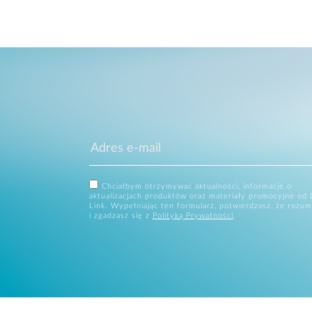
Chciałbym otrzymywać aktualności, informacje o
aktualizacjach produktów oraz materiały promocyjne od 
Link. Wypełniając ten formularz, potwierdzasz, że rozum
i zgadzasz się z
Polityką Prywatności
.