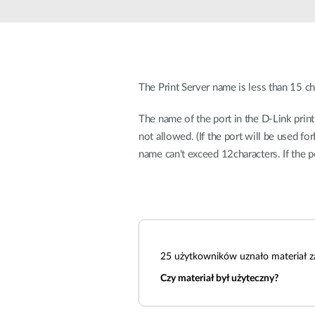
Przełączniki
niezarządzalne
Przełączniki
PoE
The Print Server name is less than 15 ch
Akcesoria
Zarządzanie
Gdzie kupić
The name of the port in the D-Link prin
Media
Chmurowe
not allowed. (If the port will be used f
konwertery
systemy
name can't exceed 12characters. If the 
zarządzania
Moduły
światłowodowe
Kontrolery
sieciowe
Kable DAC
Adaptery
PoE
25
użytkowników uznało materiał z
Czy materiał był użyteczny?