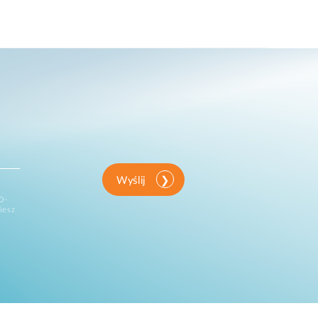
Wyślij
D-
iesz