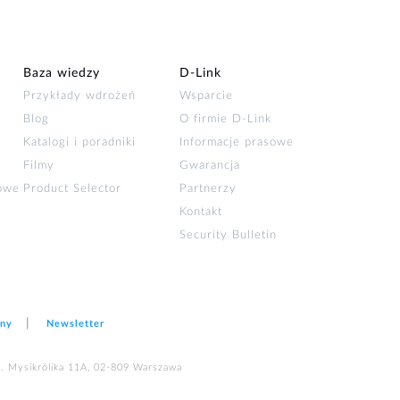
Baza wiedzy
D‑Link
Przykłady wdrożeń
Wsparcie
Blog
O firmie D‑Link
Katalogi i poradniki
Informacje prasowe
Filmy
Gwarancja
łowe
Product Selector
Partnerzy
Kontakt
Security Bulletin
ony
Newsletter
ul. Mysikrólika 11A, 02-809 Warszawa