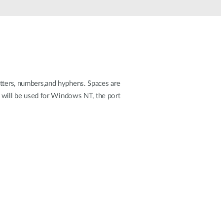
Monitoring
miejski
Automatyzacja
budynków
Inteligentne
słupy
miejskie
etters, numbers,and hyphens. Spaces are
rt will be used for Windows NT, the port