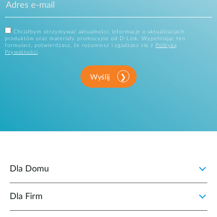
Chciałbym otrzymywać aktualności, informacje o aktualizacjach
produktów oraz materiały promocyjne od D-Link. Wypełniając ten
formularz, potwierdzasz, że rozumiesz i zgadzasz się z
Polityką
Prywatności
.
Wyślij
Dla Domu
Dla Firm