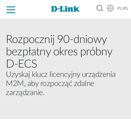
PL|PL
Dla Domu
Dla Firm
Dla Przemysłu
Gdzie Kupić
Wsparcie
Materiały
Partnerzy
Rozpocznij 90-dniowy
bezpłatny okres próbny
D-ECS
Uzyskaj klucz licencyjny urządzenia
M2M, aby rozpocząć zdalne
zarządzanie.