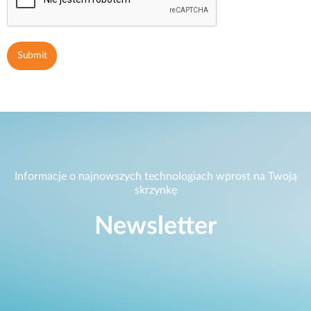
Informacje o najnowszych technologiach wprost na Twoją
skrzynkę
Newsletter