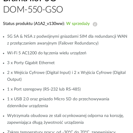
DOM-550-GSO
Status produktu (A1A2_v130ww):
W sprzedaży
5G SA & NSA z podwójnymi gniazdami SIM dla redundancji WAN
z przełączaniem awaryjnym (Failover Redundancy)
Wi-Fi 5 AC1200 do łączenia wielu urządzeń
3 x Porty Gigabit Ethernet
2 x Wejścia Cyfrowe (Digital Input) i 2 x Wyjścia Cyfrowe (Digital
Output)
1 x Port szeregowy (RS-232 lub RS-485)
1 x USB 2.0 oraz gniazdo Micro SD do przechowywania
dzienników urządzenia
Wytrzymała obudowa ze stali ocynkowanej odporna na korozję,
zapewniająca długą żywotność urządzenia
Zakres temperatury pracy: od -30°C do 70°C, zapewniający