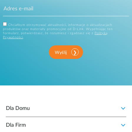
Chciałbym otrzymywać aktualności, informacje o aktualizacjach
produktów oraz materiały promocyjne od D-Link. Wypełniając ten
formularz, potwierdzasz, że rozumiesz i zgadzasz się z
Polityką
Prywatności
.
Wyślij
Dla Domu
Dla Firm