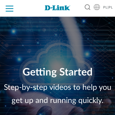
PL|PL
Dla Domu
Dla Firm
Dla Przemysłu
Gdzie Kupić
Wsparcie
Materiały
Partnerzy
Getting Started
Step-by-step videos to help you
get up and running quickly.