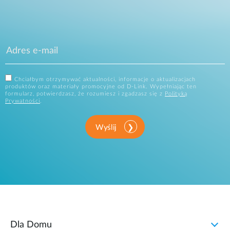
Chciałbym otrzymywać aktualności, informacje o aktualizacjach
produktów oraz materiały promocyjne od D-Link. Wypełniając ten
formularz, potwierdzasz, że rozumiesz i zgadzasz się z
Polityką
Prywatności
.
Wyślij
Dla Domu