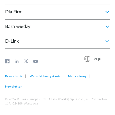
Dla Firm
Baza wiedzy
D‑Link
PL|PL
Prywatność
Warunki korzystania
Mapa strony
Newsletter
© 2026 D‑Link (Europe) Ltd. D-Link (Polska) Sp. z o.o., ul. Mysikrólika
11A, 02-809 Warszawa