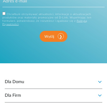
Chciałbym otrzymywać aktualności, informacje o aktualizacjach
produktów oraz materiały promocyjne od D-Link. Wypełniając ten
formularz, potwierdzasz, że rozumiesz i zgadzasz się z
Polityką
Prywatności
.
Wyślij
Dla Domu
Dla Firm