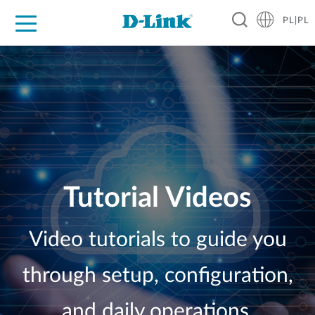
PL|PL
Dla Domu
Dla Firm
Dla Przemysłu
Gdzie Kupić
Wsparcie
Materiały
Partnerzy
Tutorial Videos
Video tutorials to guide you
through setup, configuration,
and daily operations.