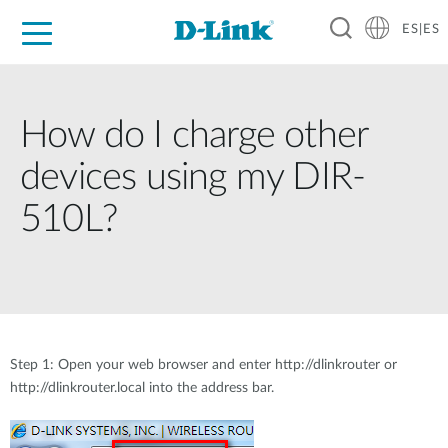
ES|ES
Hogar Digital
Empresas
Industria
Soporte
Resources
Partners
How do I charge other
devices using my DIR-
510L?
Step 1: Open your web browser and enter http://dlinkrouter or
http://dlinkrouter.local into the address bar.