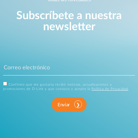
Subscríbete a nuestra
newsletter
Confirmo que me gustaría recibir noticias, actualizaciones y
promociones de D-Link y que conozco y acepto la
Política de Privacidad
.
Enviar