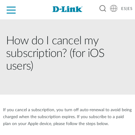
ES|ES
Hogar Digital
Empresas
Industria
Soporte
Resources
Partners
How do I cancel my
subscription? (for iOS
users)
If you cancel a subscription, you turn off auto-renewal to avoid being
charged when the subscription expires. If you subscribe to a paid
plan on your Apple device, please follow the steps below.