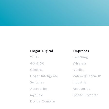
Hogar Digital
Empresas
Wi‑Fi
Switching
4G & 5G
Wireless
Cámaras
Nuclias
Hogar Inteligente
Videovigilancia IP
Switches
Industrial
Accesorios
Accesorios
mydlink
Dónde Comprar
Dónde Comprar