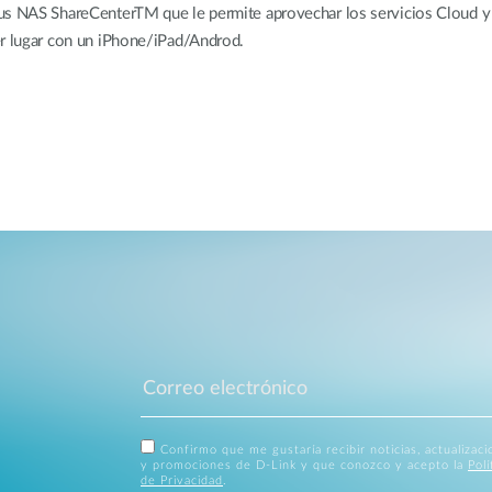
us NAS ShareCenterTM que le permite aprovechar los servicios Cloud y c
er lugar con un iPhone/iPad/Androd.
Confirmo que me gustaría recibir noticias, actualizac
y promociones de D-Link y que conozco y acepto la
Polí
de Privacidad
.