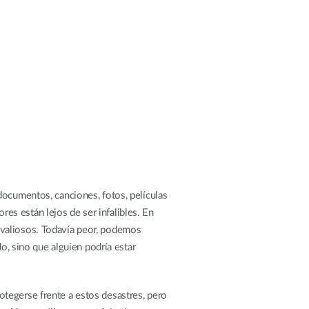
Videovigilancia
pública
Smart
Building
Mástiles
con
cámaras y
sensores
documentos, canciones, fotos, películas
s están lejos de ser infalibles. En
 valiosos. Todavía peor, podemos
o, sino que alguien podría estar
tegerse frente a estos desastres, pero