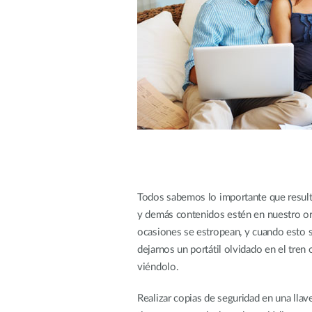
Easy Smart
Switches sin
gestión
Switches
PoE
Accesorios
Gestión
Dónde
Unificada
comprar
Media
Converters
Gestión
Nuclias
Unity Cloud
Transceptores
Todos sabemos lo importante que resulta
y demás contenidos estén en nuestro ord
Cables
Controladoras
Stacking
ocasiones se estropean, y cuando esto 
Nuclias
Connect
dejarnos un portátil olvidado en el tren
Adaptadores
viéndolo.
PoE
Realizar copias de seguridad en una lla