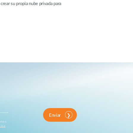
rear su propia nube privada para
Enviar
iones
tica