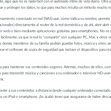
, algo que no es nada fácil con el ajetreado ritmo de vida diario. Otra o
ar y proteger los datos, lo que para muchos resulta un método mucho má
namiento conectado en red (NAS) que, como indica su nombre, permite 
ionales) directamente al router de la red doméstica y de ahí, abrir abrir
or web o bien mediante aplicaciones gratuitas para smartphones. No se n
s fácilmente, ya que la red lo "comparte" con cualquier PC, Mac y otros
 demás miembros de su familia podrán guardar fotos, música y otros ar
usar el software de copia de seguridad que incluye el dispositivo para re
a para mantener sus contenidos seguros. Además, muchos de ellos, co
as para transmitir música y canciones a su ordenador o televisor HD usa
nk.
cceder a sus contenidos a distancia desde cualquier ordenador conectado 
 un iPad o smartphone. ¡Se acabó tener que asegurarse de haber descarg