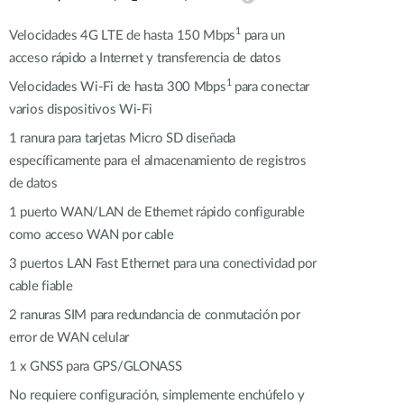
Videovigilancia
1
Velocidades 4G LTE de hasta 150 Mbps
para un
pública
acceso rápido a Internet y transferencia de datos
Smart
Building
1
Velocidades Wi-Fi de hasta 300 Mbps
para conectar
Mástiles
varios dispositivos Wi-Fi
con
cámaras y
1 ranura para tarjetas Micro SD diseñada
sensores
específicamente para el almacenamiento de registros
de datos
1 puerto WAN/LAN de Ethernet rápido configurable
como acceso WAN por cable
3 puertos LAN Fast Ethernet para una conectividad por
cable fiable
2 ranuras SIM para redundancia de conmutación por
error de WAN celular
1 x GNSS para GPS/GLONASS
No requiere configuración, simplemente enchúfelo y