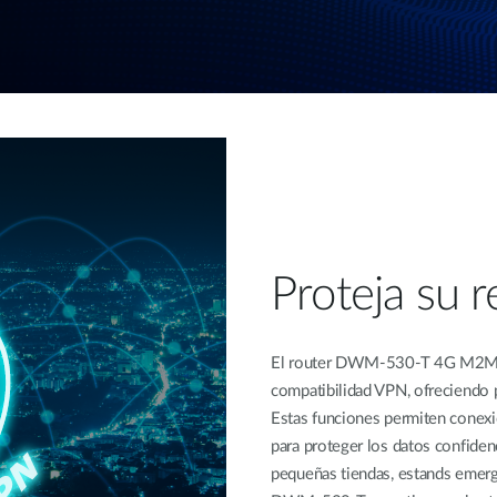
Proteja su 
El router DWM-530-T 4G M2M au
compatibilidad VPN, ofreciend
Estas funciones permiten conexi
para proteger los datos confidenc
pequeñas tiendas, estands emerg