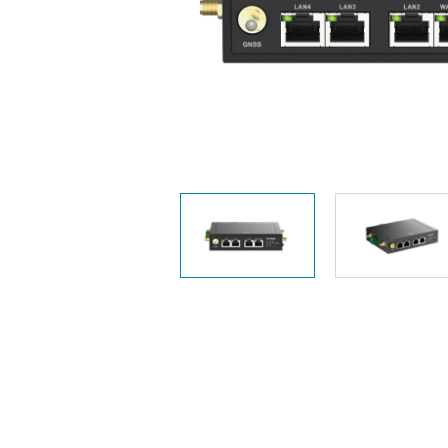
Easy Smart
Switches sin
gestión
Switches
PoE
Accesorios
Gestión
Dónde
Unificada
comprar
Media
Converters
Gestión
Nuclias
Unity Cloud
Transceptores
Cables
Controladoras
Stacking
Nuclias
Connect
Adaptadores
PoE