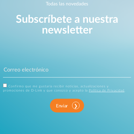
Todas las novedades
Subscríbete a nuestra
newsletter
Confirmo que me gustaría recibir noticias, actualizaciones y
promociones de D-Link y que conozco y acepto la
Política de Privacidad
.
Enviar