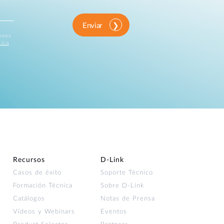
Enviar
iones
tica
Recursos
D‑Link
Casos de éxito
Soporte Técnico
Formación Técnica
Sobre D-Link
Catálogos
Notas de Prensa
Vídeos y Webinars
Eventos