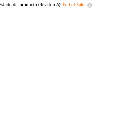
Estado del producto (Revision A):
End of Sale
Videovigilancia
pública
Smart
Building
Mástiles
con
cámaras y
sensores