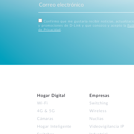
Confirmo que me gustaría recibir noticias, actualizac
y promociones de D-Link y que conozco y acepto la
Polí
de Privacidad
.
Hogar Digital
Empresas
Wi‑Fi
Switching
4G & 5G
Wireless
Cámaras
Nuclias
Hogar Inteligente
Videovigilancia IP