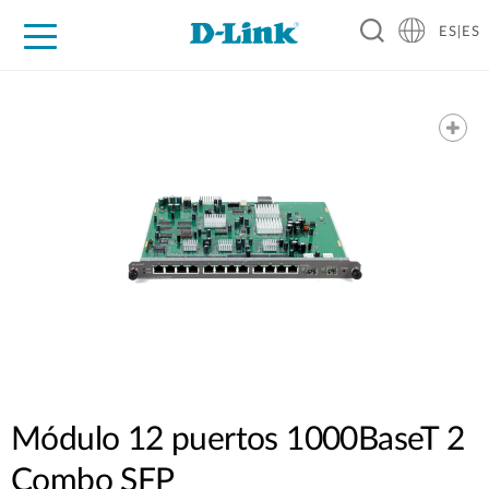
ES|ES
Hogar Digital
Empresas
Industria
Soporte
Resources
Partners
Módulo 12 puertos 1000BaseT 2
Combo SFP