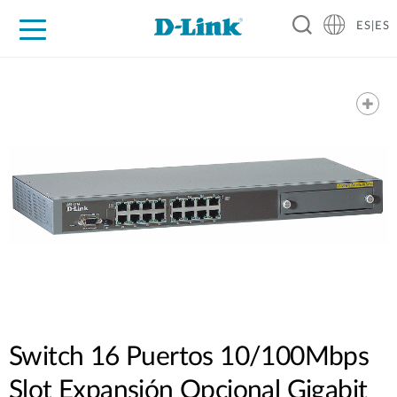
ES|ES
Hogar Digital
Empresas
Industria
Soporte
Resources
Partners
Switch 16 Puertos 10/100Mbps
Slot Expansión Opcional Gigabit