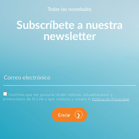
Todas las novedades
Subscríbete a nuestra
newsletter
Confirmo que me gustaría recibir noticias, actualizaciones y
promociones de D-Link y que conozco y acepto la
Política de Privacidad
.
Enviar