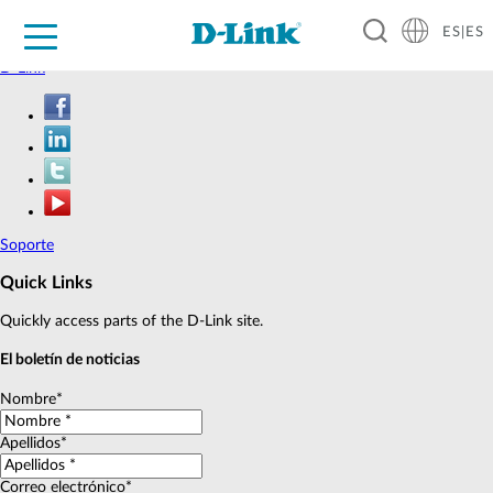
ES|ES
D-Link
Hogar Digital
Empresas
Industria
Soporte
Resources
Partners
Soporte
Quick Links
Quickly access parts of the D-Link site.
El boletín de noticias
Nombre*
Apellidos*
Correo electrónico*