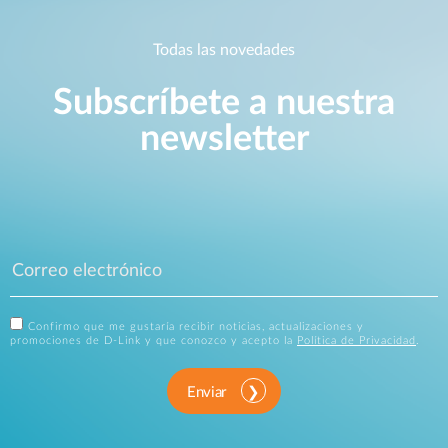
Todas las novedades
Subscríbete a nuestra
newsletter
Confirmo que me gustaría recibir noticias, actualizaciones y
promociones de D-Link y que conozco y acepto la
Política de Privacidad
.
Enviar