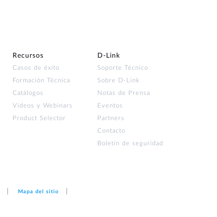
Videovigilancia
pública
Smart
Building
Mástiles
Recursos
D‑Link
con
Casos de éxito
Soporte Técnico
cámaras y
sensores
Formación Técnica
Sobre D-Link
Catálogos
Notas de Prensa
Vídeos y Webinars
Eventos
Product Selector
Partners
Contacto
Boletín de seguridad
Mapa del sitio