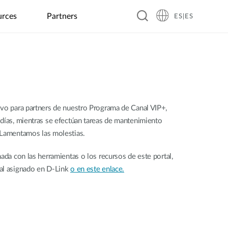
urces
Partners
ES|ES
Hoteles
Empresas &
Periféricos
Garantía
Formación Técnica
Educación
Fábricas
Restaurantes
IoT
Transportes
Retail
Industrial
Casas de
Cargador GaN
Escuelas de
Inspección
Bares
ITS en
huèspedes
Redes para
primaria
óptica
tiempo real
Batería externa
cargadores
automática
Monitorización
Hoteles
Colegios
Restaurantes
Trasporte
coches (EV
(AOI)
inundaciones
Carcasa para SSD
público
ivo para partners de nuestro Programa de Canal VIP+,
Charging)
Complejos
Cadenas de
Gestión de
Hub USB
días, mientras se efectúan tareas de mantenimiento
hoteleros
Universidades
restaurantes
Sistemas
Kioskos
Automatización
la Energía
inteligentes
digitales y
industrial
Solar
 Lamentamos las molestias.
HDMI inalámbrico
para la
pantallas
Robótica
Granjas
policía
publicidad
(AMR/AGV)
Inteligentes
ada con las herramientas o los recursos de este portal,
Máquinas
al asignado en D-Link
o en este enlace.
vending
Smart City