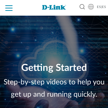
ES|ES
Hogar Digital
Empresas
Industria
Soporte
Resources
Partners
Getting Started
Step-by-step videos to help you
get up and running quickly.