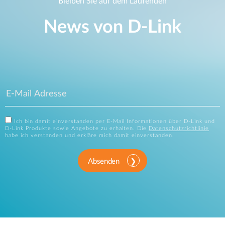
Bleiben Sie auf dem Laufenden
News von D‑Link
Ich bin damit einverstanden per E-Mail Informationen über D-Link und
D-Link Produkte sowie Angebote zu erhalten. Die
Datenschutzrichtlinie
habe ich verstanden und erkläre mich damit einverstanden.
Absenden